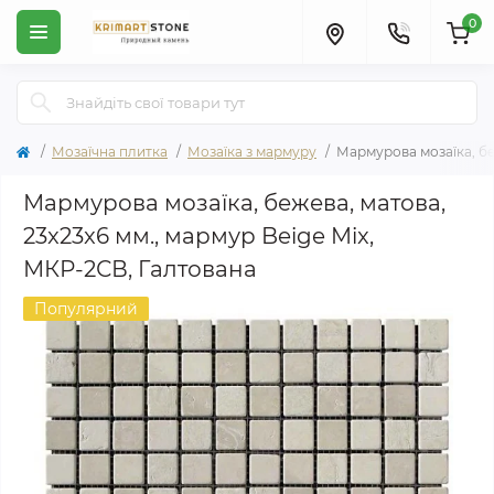
0
Мозаїчна плитка
Мозаїка з мармуру
Мармурова мозаїка, бе
Мармурова мозаїка, бежева, матова,
23x23x6 мм., мармур Beige Mix,
МКР-2СВ, Галтована
Популярний