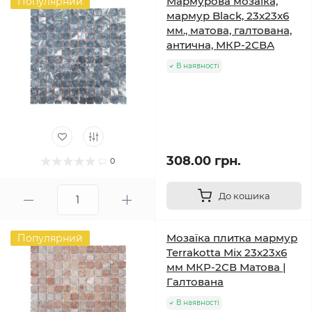
Мармурова мозаїка,
Популярний
мармур Black, 23x23x6
мм., матова, галтована,
антична, МКР-2СВА
В наявності
308.00 грн.
0
До кошика
Мозаїка плитка мармур
Популярний
Terrakotta Mix 23х23x6
мм МКР-2СВ Матова |
Галтована
В наявності