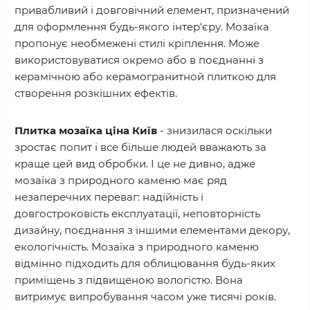
привабливий і довговічний елемент, призначений
для оформлення будь-якого інтер'єру. Мозаїка
пропонує необмежені стилі кріплення. Може
використовуватися окремо або в поєднанні з
керамічною або керамогранитной плиткою для
створення розкішних ефектів.
Плитка мозаїка ціна Київ
- знизилася оскільки
зростає попит і все більше людей вважають за
краще цей вид обробки. І це не дивно, адже
мозаїка з природного каменю має ряд
незаперечних переваг: надійність і
довгостроковість експлуатації, неповторність
дизайну, поєднання з іншими елементами декору,
екологічність. Мозаїка з природного каменю
відмінно підходить для облицювання будь-яких
приміщень з підвищеною вологістю. Вона
витримує випробування часом уже тисячі років.