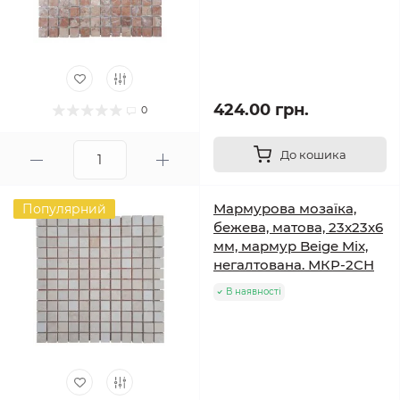
424.00 грн.
0
До кошика
Мармурова мозаїка,
Популярний
бежева, матова, 23x23x6
мм, мармур Beige Mix,
негалтована. МКР-2СН
В наявності