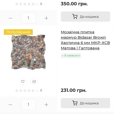
350.00 грн.
0
До кошика
Мозаїчна плитка
Популярний
мармур Bidasar Brown
Хаотична 6 мм МКР-ХСВ
Матова | Галтована
В наявності
231.00 грн.
0
До кошика