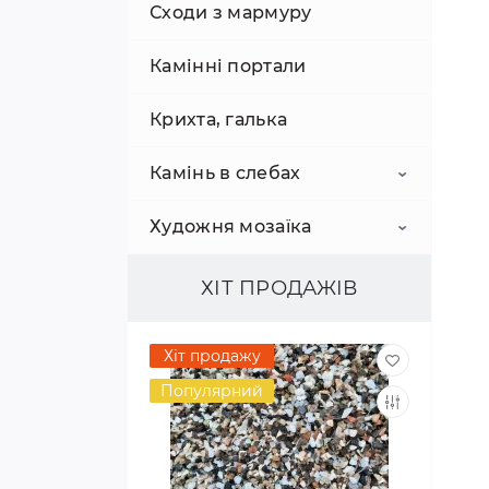
Сходи з мармуру
Камінні портали
Крихта, галька
Камінь в слебах
Художня мозаїка
Мармур
Травертин
Картини з мармуру
ХІТ ПРОДАЖІВ
Граніт
Декоративна мозаїка
Хіт продажу
Кварцовий камінь
Популярний