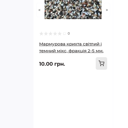
<
>
0
Мармурова крихта світлий і
темний мікс, фракція 2-5 мм.
10.00 грн.