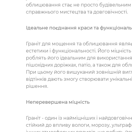
облицювання стає не просто будівельним 
справжнього мистецтва та довговічності.
Ідеальне поєднання краси та функціональ
Граніт для мощення та облицювання явля
естетики і функціональності. Його міцність
роблять його ідеальним для використання
пішохідних доріжках, патіо, а також для обл
При цьому його вишуканий зовнішній вигляд
відтінків дають змогу створювати унікальн
рішення.
Неперевершена міцність
Граніт - один із найміцніших і найдовговіч
стійкий до впливу вологи, морозу, ультра