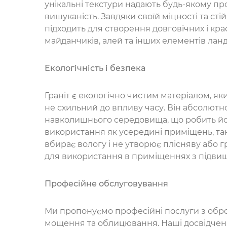
унікальні текстури надають будь-якому п
вишуканість. Завдяки своїй міцності та стій
підходить для створення довговічних і кра
майданчиків, алей та інших елементів ла
Екологічність і безпека
Граніт є екологічно чистим матеріалом, як
не схильний до впливу часу. Він абсолютн
навколишнього середовища, що робить йо
використання як усередині приміщень, так і
вбирає вологу і не утворює плісняву або 
для використання в приміщеннях з підви
Професійне обслуговування
Ми пропонуємо професійні послуги з обро
мощення та облицювання. Наші досвідчені