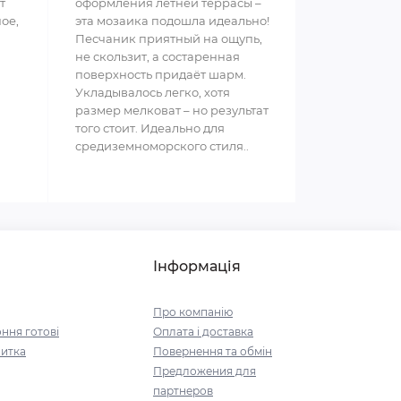
т
оформления летней террасы –
ное,
эта мозаика подошла идеально!
Песчаник приятный на ощупь,
не скользит, а состаренная
поверхность придаёт шарм.
Укладывалось легко, хотя
размер мелковат – но результат
того стоит. Идеально для
средиземноморского стиля..
Інформація
Про компанію
ння готові
Оплата і доставка
итка
Повернення та обмін
Предложения для
партнеров