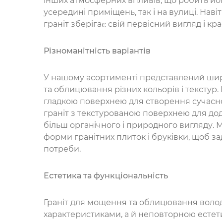
інших атмосферних впливів, що робить йо
усередині приміщень, так і на вулиці. Нав
граніт зберігає свій первісний вигляд і кр
Різноманітність варіантів
У нашому асортименті представлений шир
та облицювання різних кольорів і текстур.
гладкою поверхнею для створення сучасног
граніт з текстурованою поверхнею для дод
більш органічного і природного вигляду. 
форми гранітних плиток і бруківки, щоб з
потреби.
Естетика та функціональність
Граніт для мощення та облицювання волод
характеристиками, а й неповторною естет