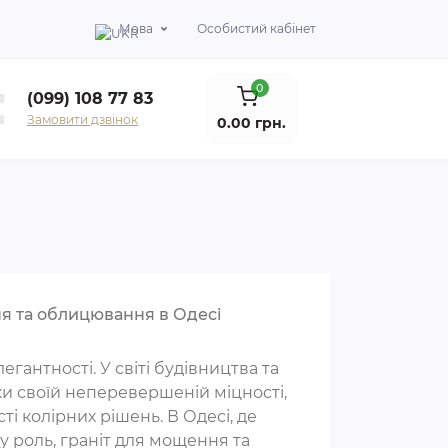
Мова
Особистий кабінет
0
(099) 108 77 83
Замовити дзвінок
0.00 грн.
ння та облицювання в Одесі
легантності. У світі будівництва та
ки своїй неперевершеній міцності,
і колірних рішень. В Одесі, де
ву роль, граніт для мощення та