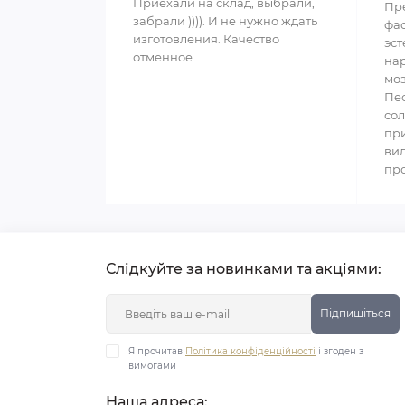
Приехали на склад, выбрали,
Пр
забрали )))). И не нужно ждать
фас
изготовления. Качество
эст
отменное..
нар
моз
Пес
сол
при
вид
про
Слідкуйте за новинками та акціями:
Підпишіться
Я прочитав
Політика конфіденційності
і згоден з
вимогами
Наша адреса: