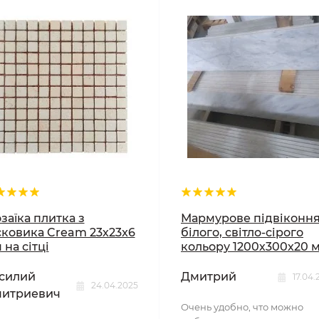
заїка плитка з
Мармурове підвіконн
сковика Cream 23х23x6
білого, світло-сірого
 на сітці
кольору 1200х300х20 
силий
Дмитрий
17.04.
24.04.2025
итриевич
Очень удобно, что можно