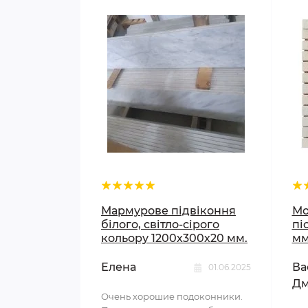
Мармурове підвіконня
Мо
білого, світло-сірого
пі
кольору 1200х300х20 мм.
мм
Елена
Ва
01.06.2025
Дм
Очень хорошие подоконники.