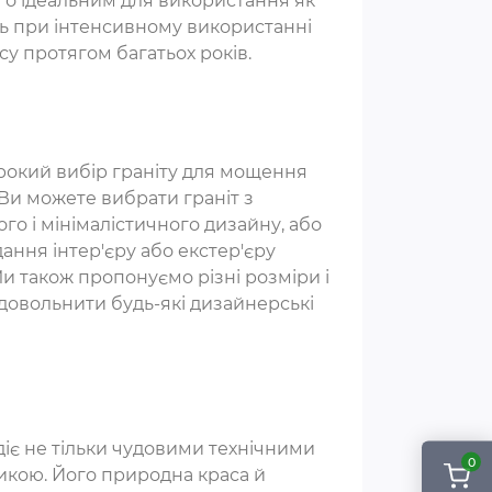
го ідеальним для використання як
іть при інтенсивному використанні
асу протягом багатьох років.
окий вибір граніту для мощення
 Ви можете вибрати граніт з
о і мінімалістичного дизайну, або
ання інтер'єру або екстер'єру
Ми також пропонуємо різні розміри і
адовольнити будь-які дизайнерські
іє не тільки чудовими технічними
0
икою. Його природна краса й