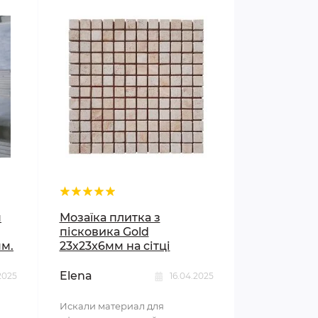
я
Мозаїка плитка з
пісковика Gold
мм.
23х23x6мм на сітці
Elena
2025
16.04.2025
Искали материал для