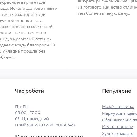
выбрать рисунок камня, цве
екрасный вариант для
из готового. Качество отлич
ада. Искали долговечный и
тем более за такую цену..
етичный материал для
ужной отделки – эта
аика подошла идеально!
чаник не выгорает на
нце, а кремовый оттенок
дает фасаду благородный
. Укладка прошла без
блем. ..
Час роботи
Популярне
Пн-Пт:
Мозаїчна плитка
09:00 - 17:00
Мармурові підвіко
Сб-Нд: вихідний
Облицювальна пл
Приймаємо замовлення 24/7
Камінні портали
Художня мозаїка
Ми в соціальних мережах: