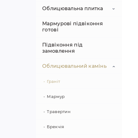
Облицювальна плитка
Мозаїка з мармуру
Мармурові підвіконня
Мозаїка з травертину
Мармурова плитка
готові
Мозаїка з пісковику
Плитка травертин
Підвіконня під
замовлення
Гранітна плитка
Облицювальний камінь
Плитка з пісковику
Граніт
Мармур
Травертин
Брекчія