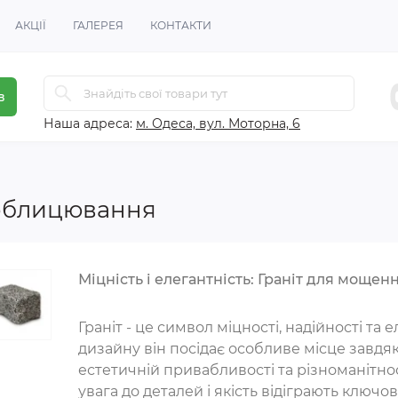
АКЦІЇ
ГАЛЕРЕЯ
КОНТАКТИ
в
Наша адреса:
м. Одеса, вул. Моторна, 6
 облицювання
Міцність і елегантність: Граніт для моще
Граніт - це символ міцності, надійності та е
дизайну він посідає особливе місце завдя
естетичній привабливості та різноманітност
увага до деталей і якість відіграють ключо