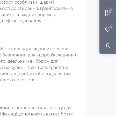
ростору особливий шарм і
кості до стирання, граніт ідеально
0
сивих пішохідних доріжок,
ндшафтного дизайну.
0
ий не виділяє шкідливих речовин і
о безпечний для здоров'я людини і
го ідеальним вибором для
 на вулиці. Крім того, граніт не
грибок, що робить його ідеальним
щеною вологістю.
бки та встановлення граніту для
 фахівці допоможуть вам вибрати