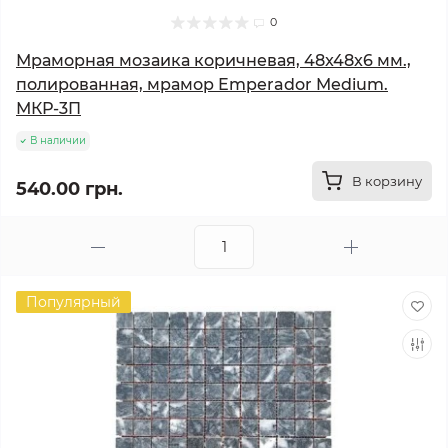
0
Мраморная мозаика коричневая, 48x48x6 мм.,
полированная, мрамор Emperador Medium.
МКР-3П
В наличии
В корзину
540.00 грн.
Популярный