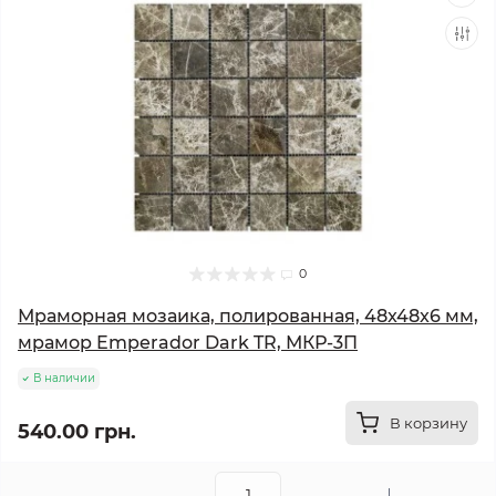
0
Мраморная мозаика, полированная, 48x48x6 мм,
мрамор Emperador Dark TR, МКР-3П
В наличии
В корзину
540.00 грн.