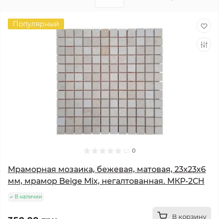
Популярный
0
Мраморная мозаика, бежевая, матовая, 23x23x6
мм, мрамор Beige Mix, негалтованная. МКР-2СН
В наличии
В корзину