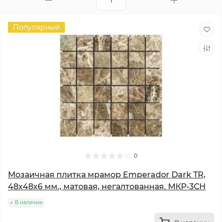
Популярный
0
Мозаичная плитка мрамор Emperador Dark TR,
48х48x6 мм., матовая, негалтованная. МКР-3СН
В наличии