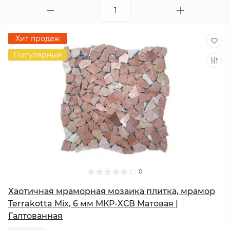
Хит продаж
Популярный
0
Хаотичная мраморная мозаика плитка, мрамор
Terrakotta Mix, 6 мм МКР-ХСВ Матовая |
Галтованная