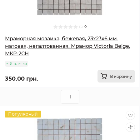
0
Мраморная мозаика, бежевая, 23x23x6 мм.
матовая, негалтованная. Мрамор Victoria Beige.
МКР-2СН
В наличии
В корзину
350.00 грн.
Популярный