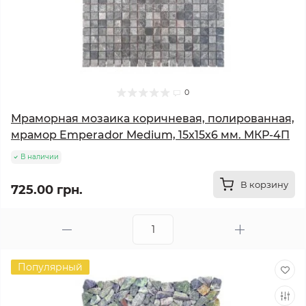
0
Мраморная мозаика коричневая, полированная,
мрамор Emperador Medium, 15x15x6 мм. МКР-4П
В наличии
В корзину
725.00 грн.
Популярный