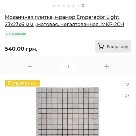
0
Мозаичная плитка, мрамор Emperador Light,
23x23x6 мм., матовая, негалтованная. МКР-2СН
В наличии
В корзину
540.00 грн.
Популярный