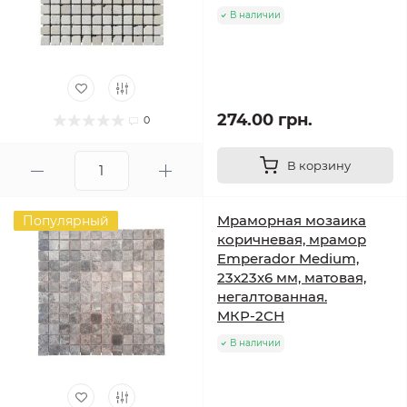
В наличии
274.00 грн.
0
В корзину
Мраморная мозаика
Популярный
коричневая, мрамор
Emperador Medium,
23x23x6 мм, матовая,
негалтованная.
МКР-2СН
В наличии