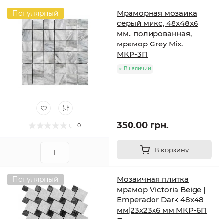
Мраморная мозаика
Популярный
серый микс, 48x48x6
мм., полированная,
мрамор Grey Mix.
МКР-3П
В наличии
350.00 грн.
0
В корзину
Мозаичная плитка
Популярный
мрамор Victoria Beige |
Emperador Dark 48х48
мм|23х23x6 мм МКР-6П