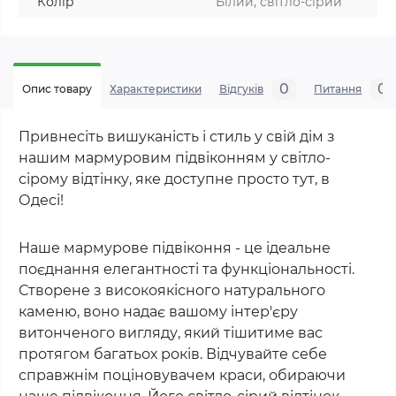
Колір
Білий, світло-сірий
0
0
Опис товару
Характеристики
Відгуків
Питання
Привнесіть вишуканість і стиль у свій дім з
нашим мармуровим підвіконням у світло-
сірому відтінку, яке доступне просто тут, в
Одесі!
Наше мармурове підвіконня - це ідеальне
поєднання елегантності та функціональності.
Створене з високоякісного натурального
каменю, воно надає вашому інтер'єру
витонченого вигляду, який тішитиме вас
протягом багатьох років. Відчувайте себе
справжнім поціновувачем краси, обираючи