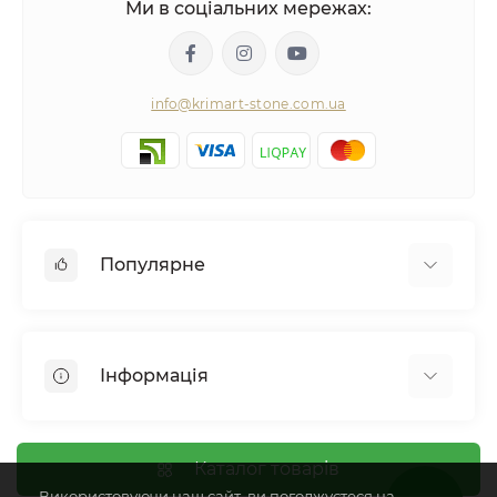
Ми в соціальних мережах:
info@krimart-stone.com.ua
Популярне
Мозаїчна плитка
Мармурові підвіконня готові
Інформація
Облицювальна плитка
Камінні портали
Про компанію
Художня мозаїка
Оплата і доставка
Каталог товарів
Камінь в слебах
Використовуючи наш сайт, ви погоджуєтеся на