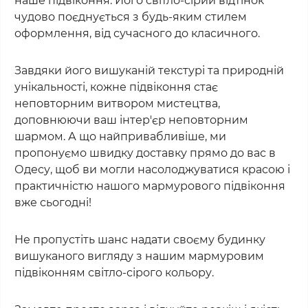
наше підвіконня. Його світло-сірий відтінок
чудово поєднується з будь-яким стилем
оформлення, від сучасного до класичного.
Завдяки його вишуканій текстурі та природній
унікальності, кожне підвіконня стає
неповторним витвором мистецтва,
доповнюючи ваш інтер'єр неповторним
шармом. А що найпривабливіше, ми
пропонуємо швидку доставку прямо до вас в
Одесу, щоб ви могли насолоджуватися красою і
практичністю нашого мармурового підвіконня
вже сьогодні!
Не пропустіть шанс надати своєму будинку
вишуканого вигляду з нашим мармуровим
підвіконням світло-сірого кольору.